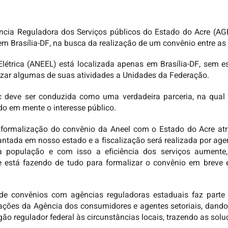
ncia Reguladora dos Serviços públicos do Estado do Acre (AGE
em Brasília-DF, na busca da realização de um convênio entre as
trica (ANEEL) está localizada apenas em Brasília-DF, sem escr
izar algumas de suas atividades a Unidades da Federação.
ac deve ser conduzida como uma verdadeira parceria, na qual
do em mente o interesse público.
a formalização do convênio da Aneel com o Estado do Acre at
antada em nosso estado e a fiscalização será realizada por a
a população e com isso a eficiência dos serviços aument
 está fazendo de tudo para formalizar o convênio em breve e 
 de convênios com agências reguladoras estaduais faz parte
 ações da Agência dos consumidores e agentes setoriais, dando 
gão regulador federal às circunstâncias locais, trazendo as sol