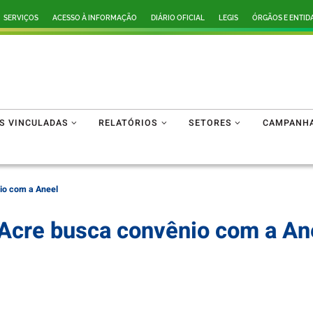
SERVIÇOS
ACESSO À INFORMAÇÃO
DIÁRIO OFICIAL
LEGIS
ÓRGÃOS E ENTID
ES VINCULADAS
RELATÓRIOS
SETORES
CAMPANH
io com a Aneel
 Acre busca convênio com a An