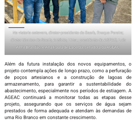
Na vistoria estavam, diretor-presidente do Saerb, Enoque Pereira;
diretor técnico do Saerb; Antônio, Lima ; presidente da AGEAC, Luís
Almir Brandão; e Ana Paula de Lacerda, servidora da AGEAC.
Além da futura instalação dos novos equipamentos, o
projeto contempla ações de longo prazo, como a perfuração
de poços artesianos e a construção de lagoas de
armazenamento, para garantir a sustentabilidade do
abastecimento, especialmente nos períodos de estiagem. A
AGEAC continuará a monitorar todas as etapas desse
projeto, assegurando que os serviços de água sejam
prestados de forma adequada e atendam às demandas de
uma Rio Branco em constante crescimento.