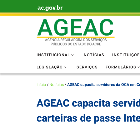
ac.gov.br
Skip to content
INSTITUCIONAL
NOTÍCIAS
INSTITUIÇÕ
LEGISLAÇÃO
SERVIÇOS
FORMULÁRIOS
Início
/
Notícias
/
AGEAC capacita servidores da OCA em Cru
AGEAC capacita servid
carteiras de passe Int